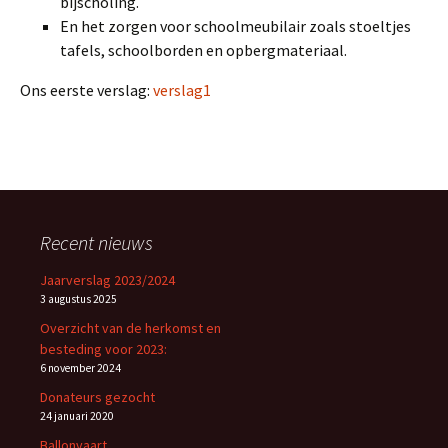
bijscholing.
En het zorgen voor schoolmeubilair zoals stoeltjes
tafels, schoolborden en opbergmateriaal.
Ons eerste verslag:
verslag1
Recent nieuws
Jaarverslag 2023/2024
3 augustus 2025
Overzicht van de herkomst en
besteding voor 2023:
6 november 2024
Donateurs gezocht
24 januari 2020
Ballonvaart