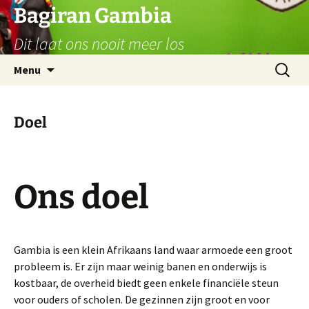
Ga
Bagiran Gambia
naar
Dit laat ons nooit meer los
de
inhoud
Zoeken
Menu
naar:
Doel
Ons doel
Gambia is een klein Afrikaans land waar armoede een groot
probleem is. Er zijn maar weinig banen en onderwijs is
kostbaar, de overheid biedt geen enkele financiële steun
voor ouders of scholen. De gezinnen zijn groot en voor