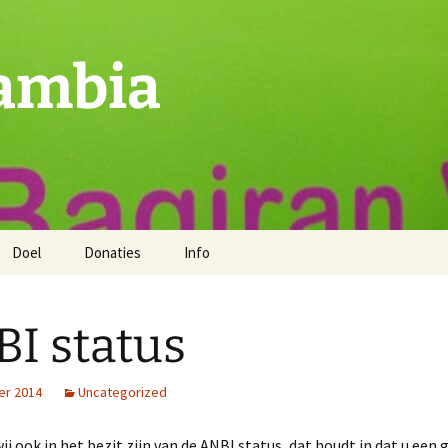
ambia
Doel
Donaties
Info
I status
er 2014
Uncategorized
ij ook in het bezit zijn van de ANBI status, dat houdt in dat u een g