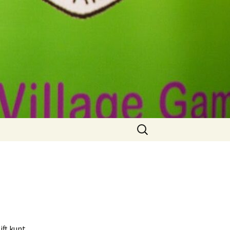
Zoeken
naar:
ift kunt