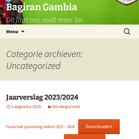
Ga
Bagiran Gambia
naar
Dit laat ons nooit meer los
de
inhoud
Zoeken
Menu
naar:
Categorie archieven:
Uncategorized
Jaarverslag 2023/2024
3 augustus 2025
Uncategorized
Downloaden
Financieel jaarverslag verkort 2023 – 2024