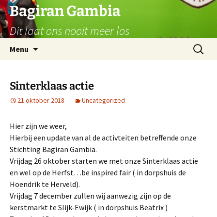
Ga
Bagiran Gambia
naar
Dit laat ons nooit meer los
de
inhoud
Zoeken
Menu
naar:
Sinterklaas actie
21 oktober 2018
Uncategorized
Hier zijn we weer,
Hierbij een update van al de activteiten betreffende onze
Stichting Bagiran Gambia.
Vrijdag 26 oktober starten we met onze Sinterklaas actie
en wel op de Herfst…be inspired fair ( in dorpshuis de
Hoendrik te Herveld).
Vrijdag 7 december zullen wij aanwezig zijn op de
kerstmarkt te Slijk-Ewijk ( in dorpshuis Beatrix )