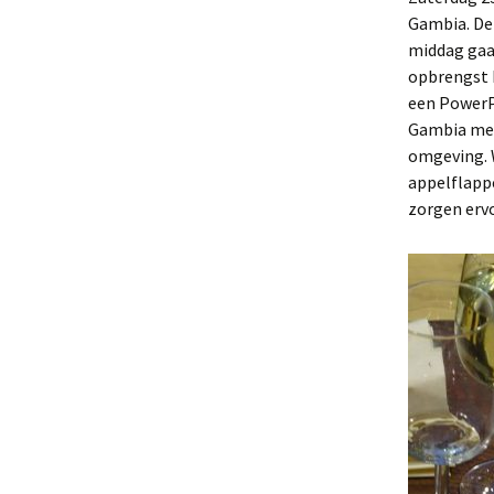
Gambia. Dez
middag gaan
opbrengst h
een PowerP
Gambia mee
omgeving. W
appelflapp
zorgen ervo