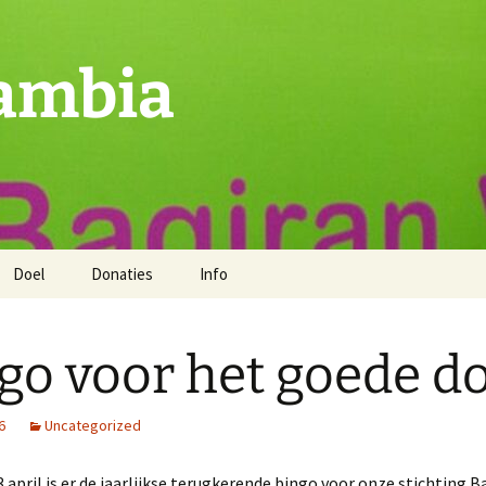
ambia
Doel
Donaties
Info
go voor het goede d
6
Uncategorized
 april is er de jaarlijkse terugkerende bingo voor onze stichting B