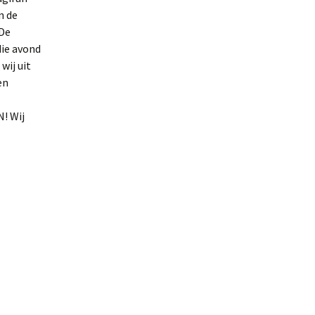
n de
 De
die avond
wij uit
en
! Wij