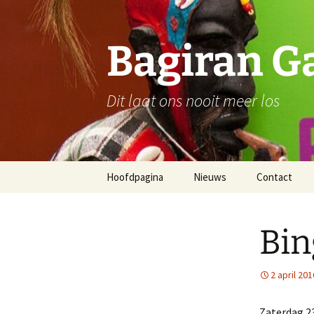
Ga
naar
de
Bagiran G
inhoud
Dit laat ons nooit meer los
Hoofdpagina
Nieuws
Contact
Bin
2 april 201
Zaterdag 23