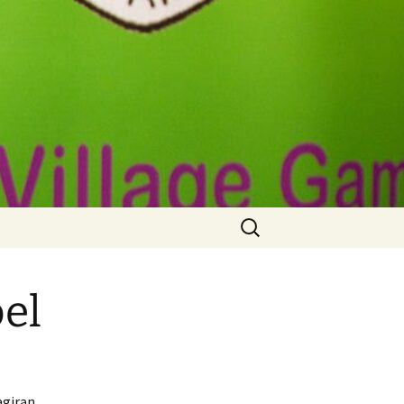
Zoeken
naar:
oel
agiran