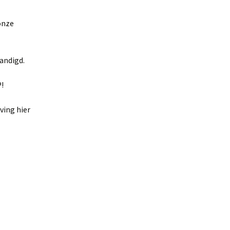
onze
andigd.
!
ving hier