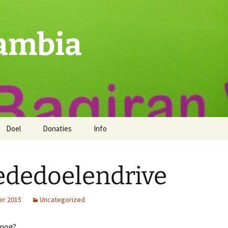
ambia
Doel
Donaties
Info
dedoelendrive
er 2015
Uncategorized
 nog?