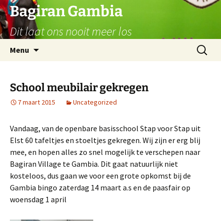
Ga
Bagiran Gambia
naar
Dit laat ons nooit meer los
de
inhoud
Zoeken
Menu
naar:
School meubilair gekregen
7 maart 2015
Uncategorized
Vandaag, van de openbare basisschool Stap voor Stap uit
Elst 60 tafeltjes en stoeltjes gekregen. Wij zijn er erg blij
mee, en hopen alles zo snel mogelijk te verschepen naar
Bagiran Village te Gambia. Dit gaat natuurlijk niet
kosteloos, dus gaan we voor een grote opkomst bij de
Gambia bingo zaterdag 14 maart a.s en de paasfair op
woensdag 1 april