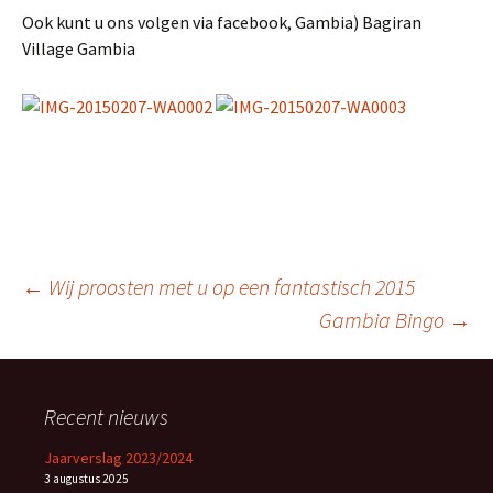
Ook kunt u ons volgen via facebook, Gambia) Bagiran
Village Gambia
Berichtnavigatie
←
Wij proosten met u op een fantastisch 2015
Gambia Bingo
→
Recent nieuws
Jaarverslag 2023/2024
3 augustus 2025