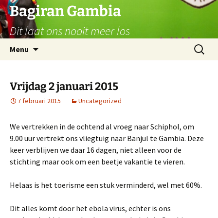
Ga
Bagiran Gambia
naar
Dit laat ons nooit meer los
de
inhoud
Zoeken
Menu
naar:
Vrijdag 2 januari 2015
7 februari 2015
Uncategorized
We vertrekken in de ochtend al vroeg naar Schiphol, om
9.00 uur vertrekt ons vliegtuig naar Banjul te Gambia. Deze
keer verblijven we daar 16 dagen, niet alleen voor de
stichting maar ook om een beetje vakantie te vieren.
Helaas is het toerisme een stuk verminderd, wel met 60%.
Dit alles komt door het ebola virus, echter is ons