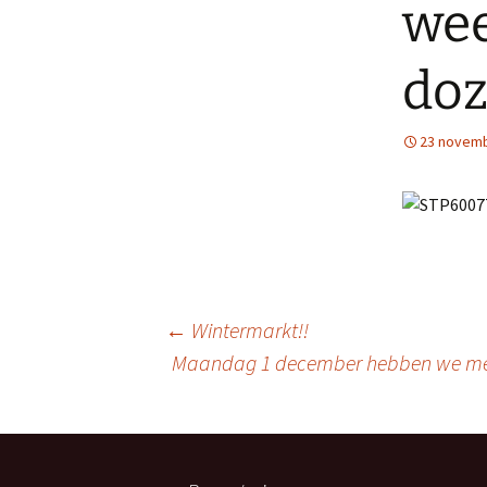
wee
doz
23 novemb
Berichtnavigatie
←
Wintermarkt!!
Maandag 1 december hebben we met on