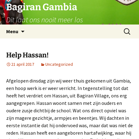
Ga
Bagiran Gambia
naar
Dit laat ons nooit meer los
de
inhoud
Zoeken
Menu
naar:
Help Hassan!
21 april 2017
Uncategorized
Afgelopen dinsdag zijn wij weer thuis gekomen uit Gambia,
een hoop werk is er weer verricht. In tegenstelling tot dat
heeft het verdriet om Hassan, uit Bagiran Village, ons erg
aangegrepen. Hassan woont samen met zijn ouders en
oudere zusje dichtbij de school. Wat ons direct opviel was
zijn magere gezichtje, armpjes en beentjes. Wij dachten in
eerste instantie dat hij ondervoed was, maar dat was niet de
reden. Hassan heeft een aangeboren hartafwijking, waar hij