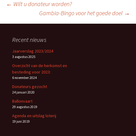
Berichtnavigatie
←
Wilt u donateur worden?
Gambia-Bingo voor het goede doel
→
Recent nieuws
Jaarverslag 2023/2024
3 augustus 2025
Overzicht van de herkomst en
besteding voor 2023:
6 november 2024
Donateurs gezocht
24 januari 2020
Ballonvaart
29 augustus 2019
Agenda en uitslag loterij
19 juni 2019