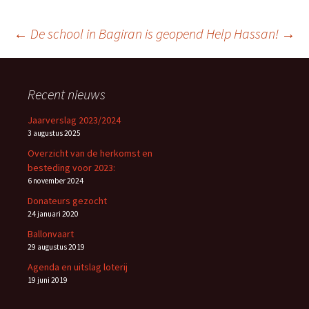
Berichtnavigatie
←
De school in Bagiran is geopend
Help Hassan!
→
Recent nieuws
Jaarverslag 2023/2024
3 augustus 2025
Overzicht van de herkomst en
besteding voor 2023:
6 november 2024
Donateurs gezocht
24 januari 2020
Ballonvaart
29 augustus 2019
Agenda en uitslag loterij
19 juni 2019