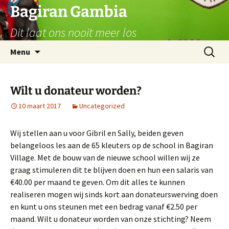
Ga
Bagiran Gambia
naar
Dit laat ons nooit meer los
de
inhoud
Zoeken
Menu
naar:
Wilt u donateur worden?
10 maart 2017
Uncategorized
Wij stellen aan u voor Gibril en Sally, beiden geven
belangeloos les aan de 65 kleuters op de school in Bagiran
Village. Met de bouw van de nieuwe school willen wij ze
graag stimuleren dit te blijven doen en hun een salaris van
€40.00 per maand te geven. Om dit alles te kunnen
realiseren mogen wij sinds kort aan donateurswerving doen
en kunt u ons steunen met een bedrag vanaf €2.50 per
maand. Wilt u donateur worden van onze stichting? Neem